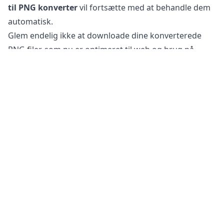
til PNG konverter
vil fortsætte med at behandle dem
automatisk.
Glem endelig ikke at downloade dine konverterede
PNG filer, som nu er optimeret til web og brug på
sociale medier.
Er det sikkert at konvertere EXR filer til PNG?
Vores
online billedkonverter
er helt sikker at bruge til
at konvertere dine filer. Din originale fil forbliver
uændret på din telefon, tablet eller computer. Dette
betyder, at du kan vende tilbage til den originale, hvis
den konverterede fil ikke opfylder dine behov.
Derudover har vores servere ikke adgang til dine
billeder, da al behandling foregår på din egen enhed.
Dette hjælper med at holde dine følsomme
oplysninger sikre. Du behøver ikke at bekymre dig om,
at dine filer bliver gemt på vores server eller sendt