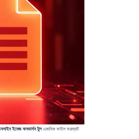
নলাইন ইমেজ কনভার্সন টুল
একাধিক ফাইল ফরম্যাট