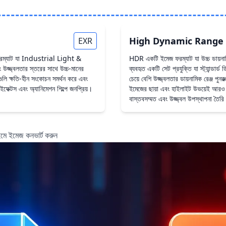
High Dynamic Range
EXR
ফরম্যাট যা Industrial Light &
HDR একটি ইমেজ ফরম্যাট যা উচ্চ ডায়নামি
উজ্জ্বলতার স্তরের সাথে উচ্চ-মানের
ব্যবহৃত একটি সেট প্রযুক্তি যা স্ট্যান্ডার
লি ক্ষতি-হীন সংকোচন সমর্থন করে এবং
চেয়ে বেশি উজ্জ্বলতার ডায়নামিক রেঞ্জ পু
ফেক্টস এবং অ্যানিমেশন শিল্পে জনপ্রিয়।
ইমেজের ছায়া এবং হাইলাইট উভয়েই আরও ব
বাস্তবসম্মত এবং উজ্জ্বল উপস্থাপনা তৈর
মে ইমেজ কনভার্ট করুন