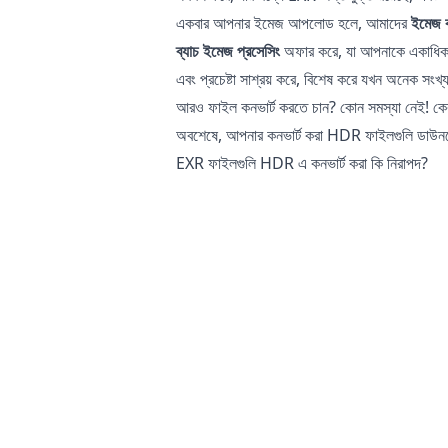
একবার আপনার ইমেজ আপলোড হলে, আমাদের
ইমেজ ক
ব্যাচ ইমেজ প্রসেসিং
অফার করে, যা আপনাকে একাধিক
এবং প্রচেষ্টা সাশ্রয় করে, বিশেষ করে যখন অনেক সংখ
আরও ফাইল কনভার্ট করতে চান? কোন সমস্যা নেই! 
অবশেষে, আপনার কনভার্ট করা HDR ফাইলগুলি ডাউনলোড
EXR ফাইলগুলি HDR এ কনভার্ট করা কি নিরাপদ?
আমাদের
অনলাইন ইমেজ কনভার্টার
আপনার ফাইলগুলি কনভ
করা ফাইল আপনার প্রয়োজন মেটাতে না পারে তবে আপ
এছাড়াও, আমাদের সার্ভারগুলি আপনার ইমেজ বা ছবিতে
আমাদের সার্ভারে আপনার ফাইলগুলি সংরক্ষিত হওয়া বা ই