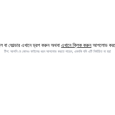
ল বা ফোল্ডার এখানে ড্রপ করুন অথবা
এখানে ক্লিক করুন
আপলোড কর
টিপ: আপনি যে কোনও ফাইলের ধরন আপলোড করতে পারেন, এমনকি যদি এটি নির্বাচিত না হয়!