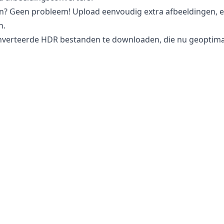
n? Geen probleem! Upload eenvoudig extra afbeeldingen, 
n.
nverteerde HDR bestanden te downloaden, die nu geoptimali
r HDR te converteren?
is volledig veilig te gebruiken voor het converteren van u
ablet of computer. Dit betekent dat u kunt terugkeren naar 
w behoeften voldoet.
 toegang tot uw afbeeldingen of foto’s, omdat alle verwe
 informatie veilig te houden. U hoeft zich geen zorgen te 
t internet worden verzonden, wat het perfect maakt voor h
e fotografieafbeeldingen.
© 2025
Ekpic
. Alle Rechten Voorbehouden.