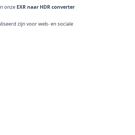
en onze
EXR naar HDR converter
seerd zijn voor web- en sociale
w bestanden. Uw originele bestand
het origineel als het
rking op uw eigen apparaat
maken dat uw bestanden op onze
et converteren van gevoelige