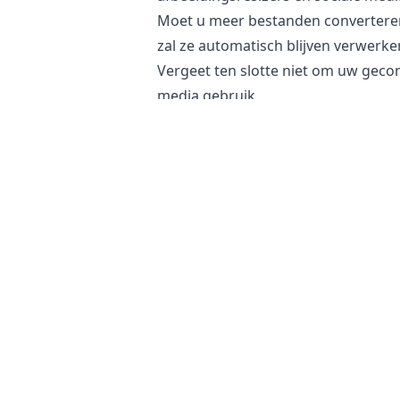
Moet u meer bestanden convertere
zal ze automatisch blijven verwerke
Vergeet ten slotte niet om uw geco
media gebruik.
Is het veilig om EXR bestanden naa
Onze
online afbeeldingsconverter
blijft onveranderd op uw telefoon, t
geconverteerde bestand niet aan u
Bovendien hebben onze servers geen
plaatsvindt. Dit helpt uw gevoelige
server worden opgeslagen of via he
productafbeeldingen of persoonlijk