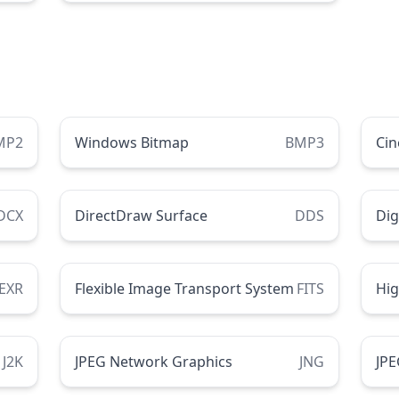
MP2
Windows Bitmap
BMP3
Ci
DCX
DirectDraw Surface
DDS
Dig
EXR
Flexible Image Transport System
FITS
Hi
J2K
JPEG Network Graphics
JNG
JPE