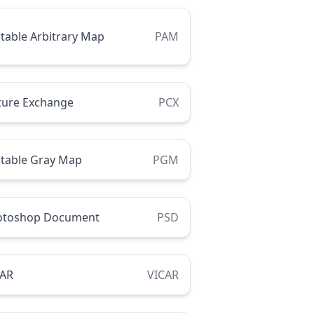
table Arbitrary Map
PAM
ture Exchange
PCX
table Gray Map
PGM
otoshop Document
PSD
CAR
VICAR