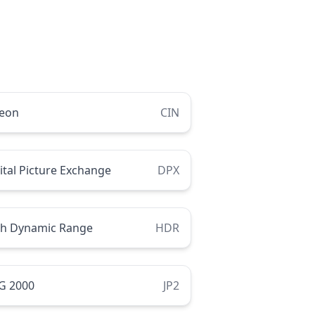
neon
CIN
ital Picture Exchange
DPX
gh Dynamic Range
HDR
G 2000
JP2