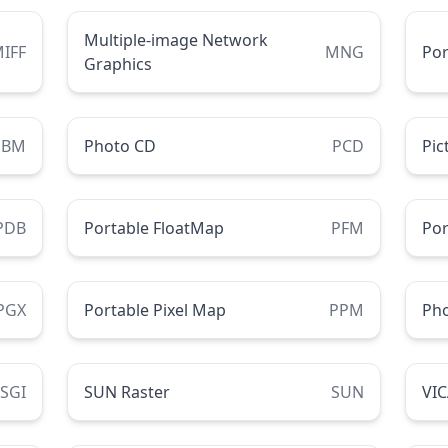
Multiple-image Network
IFF
MNG
Por
Graphics
PBM
Photo CD
PCD
Pic
PDB
Portable FloatMap
PFM
Por
PGX
Portable Pixel Map
PPM
Ph
SGI
SUN Raster
SUN
VI