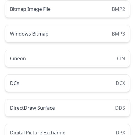
Bitmap Image File
BMP2
Windows Bitmap
BMP3
Cineon
CIN
DCX
DCX
DirectDraw Surface
DDS
Digital Picture Exchange
DPX