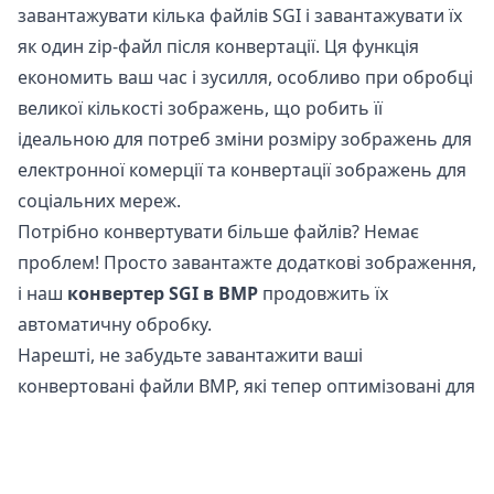
завантажувати кілька файлів SGI і завантажувати їх
як один zip-файл після конвертації. Ця функція
економить ваш час і зусилля, особливо при обробці
великої кількості зображень, що робить її
ідеальною для потреб зміни розміру зображень для
електронної комерції та конвертації зображень для
соціальних мереж.
Потрібно конвертувати більше файлів? Немає
проблем! Просто завантажте додаткові зображення,
і наш
конвертер SGI в BMP
продовжить їх
автоматичну обробку.
Нарешті, не забудьте завантажити ваші
конвертовані файли BMP, які тепер оптимізовані для
використання в Інтернеті та соціальних мережах.
Чи безпечно конвертувати файли SGI в BMP?
Наш
онлайн конвертер зображень
абсолютно