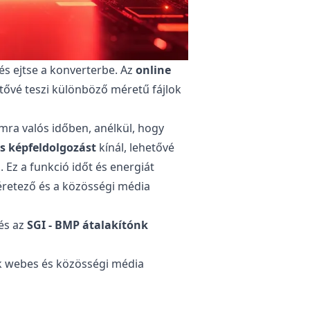
 és ejtse a konverterbe. Az
online
tővé teszi különböző méretű fájlok
ra valós időben, anélkül, hogy
 képfeldolgozást
kínál, lehetővé
n. Ez a funkció időt és energiát
éretező és a közösségi média
 és az
SGI - BMP átalakítónk
nak webes és közösségi média