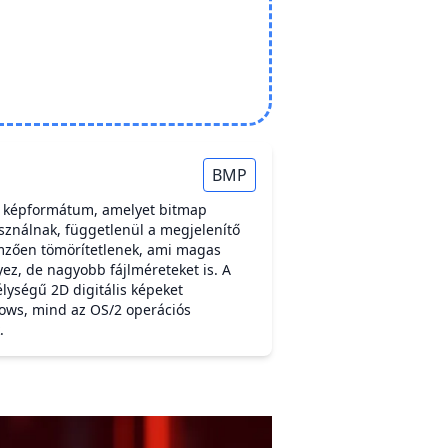
BMP
ai képformátum, amelyet bitmap
asználnak, függetlenül a megjelenítő
lemzően tömörítetlenek, ami magas
z, de nagyobb fájlméreteket is. A
lységű 2D digitális képeket
ows, mind az OS/2 operációs
.