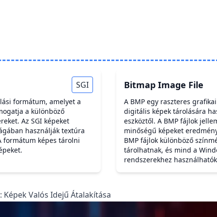
Bitmap Image File
SGI
olási formátum, amelyet a
A BMP egy raszteres grafik
Támogatja a különböző
digitális képek tárolására h
reket. Az SGI képeket
eszköztől. A BMP fájlok jel
rágában használják textúra
minőségű képeket eredménye
A formátum képes tárolni
BMP fájlok különböző színmé
épeket.
tárolhatnak, és mind a Wind
rendszerekhez használhatók
: Képek Valós Idejű Átalakítása