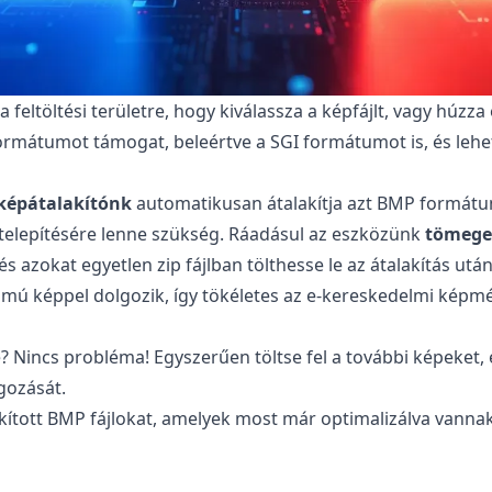
feltöltési területre, hogy kiválassza a képfájlt, vagy húzza
ormátumot támogat, beleértve a SGI formátumot is, és lehe
képátalakítónk
automatikusan átalakítja azt BMP formátum
 telepítésére lenne szükség. Ráadásul az eszközünk
tömeges
 és azokat egyetlen zip fájlban tölthesse le az átalakítás utá
ámú képpel dolgozik, így tökéletes az e-kereskedelmi képm
e? Nincs probléma! Egyszerűen töltse fel a további képeket,
gozását.
talakított BMP fájlokat, amelyek most már optimalizálva van
tumra való átalakítása?