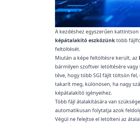
A kezdéshez egyszerűen kattintson a 
képátalakító eszközünk
több fájlf
feltöltését.
Miután a képe feltöltésre került, az
bármilyen szoftver letöltésére vagy
téve, hogy több SGI fájlt töltsön fel,
takarít meg, különösen, ha nagy sz
képátalakító igényeihez.
Több fájl átalakítására van szükség
automatikusan folytatja azok feldol
Végül ne felejtse el letölteni az á
használatra.
Biztonságos a SGI fájlok BMP formá