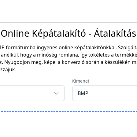
nline Képátalakító - Átalakítás
MP formátumba ingyenes online képátalakítónkkal. Szolgálta
anélkül, hogy a minőség romlana, így tökéletes a termékké
z. Nyugodjon meg, képei a konverzió során a készülékén m
ozzájuk.
Kimenet
BMP