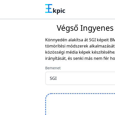
kpic
Végső Ingyenes O
Könnyedén alakítsa át SGI képeit B
tömörítési módszerek alkalmazását 
közösségi média képek készítéséhe
irányítását, és senki más nem fér h
Bemenet
SGI