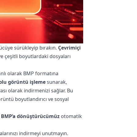
ücüye sürükleyip bırakın.
Çevrimiçi
e çeşitli boyutlardaki dosyaları
nlı olarak BMP formatına
plu görüntü işleme
sunarak,
sı olarak indirmenizi sağlar. Bu
örüntü boyutlandırıcı ve sosyal
n BMP‘a dönüştürücümüz
otomatik
larınızı indirmeyi unutmayın.