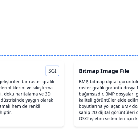
Bitmap Image File
SGI
eliştirilen bir raster grafik
BMP, bitmap dijital görüntül
erinliklerini ve sıkıştırma
raster grafik görüntü dosya
ri, doku haritalama ve 3D
bağımsızdır. BMP dosyaları g
ndüstrisinde yaygın olarak
kaliteli görüntüler elde ed
lamalı hem de renkli
boyutlarına yol açar. BMP dosy
iptir.
sahip 2D dijital görüntüler
OS/2 işletim sistemleri için ku