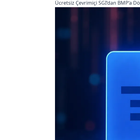
Ücretsiz Çevrimiçi SGI‘dan BMP‘a 