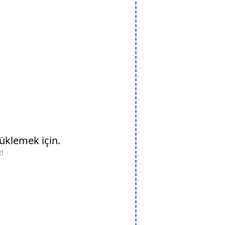
üklemek için.
z!