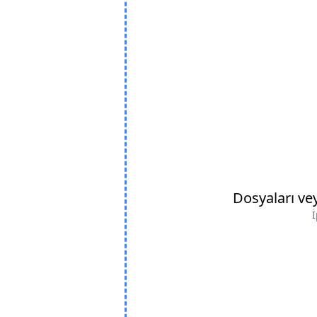
Dosyaları ve
İ