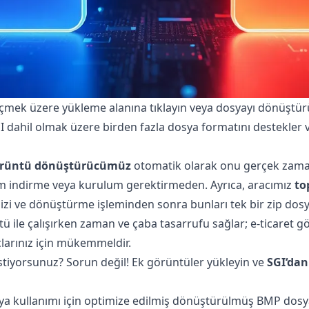
eçmek üzere yükleme alanına tıklayın veya dosyayı dönüştür
GI dahil olmak üzere birden fazla dosya formatını destekler v
rüntü dönüştürücümüz
otomatik olarak onu gerçek zama
ım indirme veya kurulum gerektirmeden. Ayrıca, aracımız
to
zi ve dönüştürme işleminden sonra bunları tek bir zip dosya
tü ile çalışırken zaman ve çaba tasarrufu sağlar; e-ticaret g
arınız için mükemmeldir.
tiyorsunuz? Sorun değil! Ek görüntüler yükleyin ve
SGI‘da
ya kullanımı için optimize edilmiş dönüştürülmüş BMP dosya