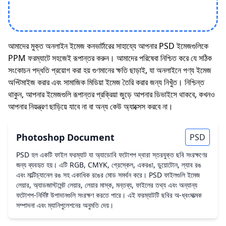
আমাদের মুক্ত অনলাইন ইমেজ কনভার্টারের সাহায্যে আপনার PSD ইমেজগুলিকে
PPM ফরম্যাটে সহজেই রূপান্তর করুন। আমাদের পরিষেবা নিশ্চিত করে যে সঠিক
সংকোচন পদ্ধতি প্রয়োগ করা হয় গুণমানের ক্ষতি ছাড়াই, যা অনলাইনে পণ্য ইমেজ
অপ্টিমাইজ করার এবং সামাজিক মিডিয়া ইমেজ তৈরি করার জন্য নিখুঁত। নিশ্চিন্ত
থাকুন, আপনার ইমেজগুলি রূপান্তর প্রক্রিয়া জুড়ে আপনার ডিভাইসে থাকবে, কখনও
আপনার নিয়ন্ত্রণ ছাড়িয়ে যাবে না বা অন্য কেউ অ্যাক্সেস করবে না।
Photoshop Document
PSD
PSD হল একটি ফাইল ফরম্যাট যা অ্যাডোবি ফটোশপ দ্বারা স্তরযুক্ত ছবি সংরক্ষণের
জন্য ব্যবহৃত হয়। এটি RGB, CMYK, গ্রেস্কেল, একরঙা, ডুয়োটোন, ল্যাব রঙ
এবং মাল্টিচ্যানেল রঙ সহ একাধিক রঙের মোড সমর্থন করে। PSD ফাইলগুলি ইমেজ
লেয়ার, অ্যাডজাস্টমেন্ট লেয়ার, লেয়ার মাস্ক, মন্তব্য, ফাইলের তথ্য এবং অন্যান্য
ফটোশপ-নির্দিষ্ট উপাদানগুলি সংরক্ষণ করতে পারে। এই ফরম্যাটটি ছবির অ-ধ্বংসাত্মক
সম্পাদনা এবং ম্যানিপুলেশনের অনুমতি দেয়।