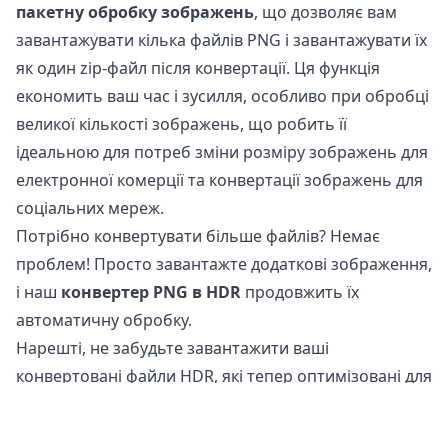
пакетну обробку зображень
, що дозволяє вам
завантажувати кілька файлів PNG і завантажувати їх
як один zip-файл після конвертації. Ця функція
економить ваш час і зусилля, особливо при обробці
великої кількості зображень, що робить її
ідеальною для потреб зміни розміру зображень для
електронної комерції та конвертації зображень для
соціальних мереж.
Потрібно конвертувати більше файлів? Немає
проблем! Просто завантажте додаткові зображення,
і наш
конвертер PNG в HDR
продовжить їх
автоматичну обробку.
Нарешті, не забудьте завантажити ваші
конвертовані файли HDR, які тепер оптимізовані для
використання в Інтернеті та соціальних мережах.
Чи безпечно конвертувати файли PNG в HDR?