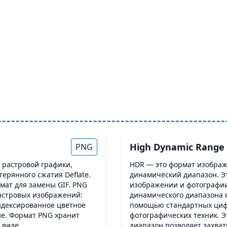
High Dynamic Range
PNG
 растровой графики,
HDR — это формат изображ
ерянного сжатия Deflate.
динамический диапазон. Эт
мат для замены GIF. PNG
изображении и фотографии
астровых изображений:
динамического диапазона я
ндексированное цветное
помощью стандартных циф
е. Формат PNG хранит
фотографических техник. 
 виде.
диапазон позволяет захват