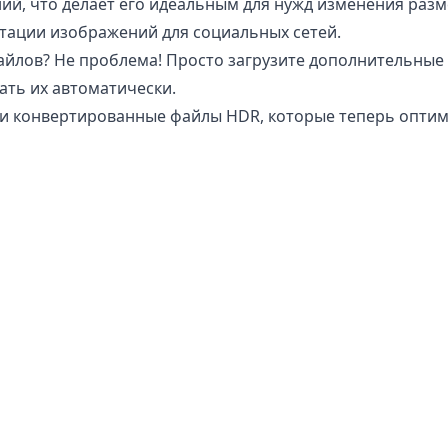
й, что делает его идеальным для нужд изменения раз
тации изображений для социальных сетей.
йлов? Не проблема! Просто загрузите дополнительные
ть их автоматически.
аши конвертированные файлы HDR, которые теперь опти
йлы PNG в HDR?
жений
совершенно безопасен для использования при к
зменным на вашем телефоне, планшете или компьютере.
вертированный файл не соответствует вашим требования
ют доступа к вашим изображениям или фотографиям, та
ает сохранить вашу конфиденциальную информацию в бе
лы хранятся на нашем сервере или передаются через ин
твительных изображений продуктов или личной фотогр