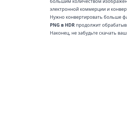
большим количеством изображени
электронной коммерции и конвер
Нужно конвертировать больше фа
PNG в HDR
продолжит обрабатыва
Наконец, не забудьте скачать в
интернете и социальных сетях.
Безопасно ли конвертировать фа
Наш
онлайн конвертер изобра
оригинальный файл остается неи
вернуться к оригиналу, если кон
Кроме того, наши серверы не име
на вашем устройстве. Это помог
беспокоиться о том, что ваши фай
идеальным для конвертации чувс