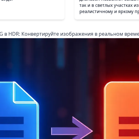
так и в светлых участках и
реалистичному и яркому п
G в HDR: Конвертируйте изображения в реальном врем