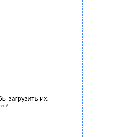
бы загрузить их.
ран!