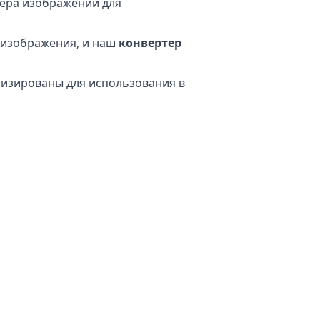
мера изображений для
 изображения, и наш
конвертер
мизированы для использования в
онвертации ваших файлов. Ваш
 Это означает, что вы можете
м.
к как вся обработка происходит
зопасности. Вам не нужно
тернет, что делает его
афии.