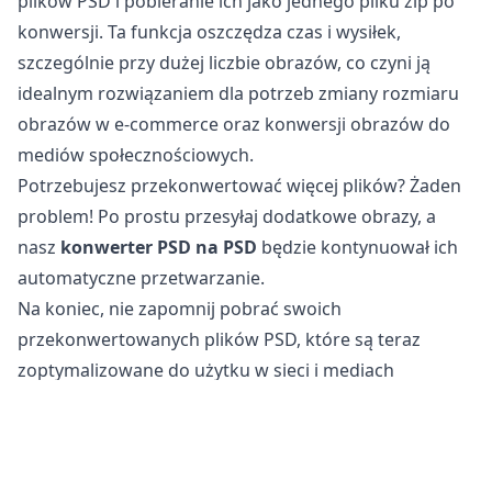
plików PSD i pobieranie ich jako jednego pliku zip po
konwersji. Ta funkcja oszczędza czas i wysiłek,
szczególnie przy dużej liczbie obrazów, co czyni ją
idealnym rozwiązaniem dla potrzeb zmiany rozmiaru
obrazów w e-commerce oraz konwersji obrazów do
mediów społecznościowych.
Potrzebujesz przekonwertować więcej plików? Żaden
problem! Po prostu przesyłaj dodatkowe obrazy, a
nasz
konwerter PSD na PSD
będzie kontynuował ich
automatyczne przetwarzanie.
Na koniec, nie zapomnij pobrać swoich
przekonwertowanych plików PSD, które są teraz
zoptymalizowane do użytku w sieci i mediach
społecznościowych.
Czy konwersja plików PSD na PSD jest bezpieczna?
Nasze
internetowe narzędzie do konwersji obrazów