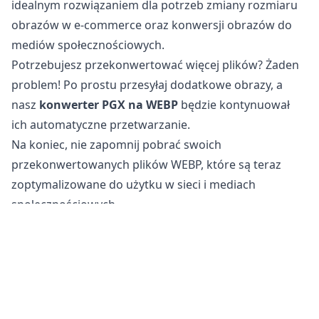
idealnym rozwiązaniem dla potrzeb zmiany rozmiaru
obrazów w e-commerce oraz konwersji obrazów do
mediów społecznościowych.
Potrzebujesz przekonwertować więcej plików? Żaden
problem! Po prostu przesyłaj dodatkowe obrazy, a
nasz
konwerter PGX na WEBP
będzie kontynuował
ich automatyczne przetwarzanie.
Na koniec, nie zapomnij pobrać swoich
przekonwertowanych plików WEBP, które są teraz
zoptymalizowane do użytku w sieci i mediach
społecznościowych.
Czy konwersja plików PGX na WEBP jest bezpieczna?
Nasze
internetowe narzędzie do konwersji obrazów
jest całkowicie bezpieczne w użyciu do konwersji
Twoich plików. Twój oryginalny plik pozostaje
niezmieniony na Twoim telefonie, tablecie lub