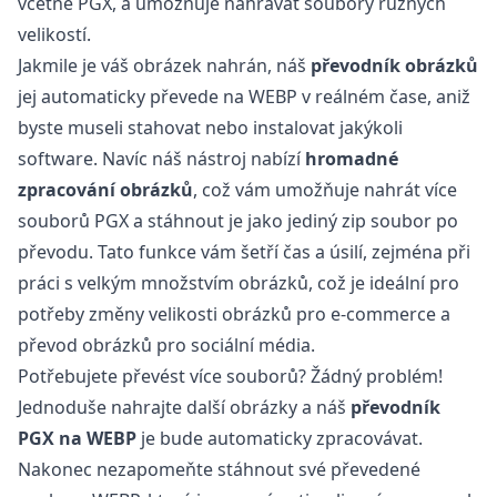
včetně PGX, a umožňuje nahrávat soubory různých
velikostí.
Jakmile je váš obrázek nahrán, náš
převodník obrázků
jej automaticky převede na WEBP v reálném čase, aniž
byste museli stahovat nebo instalovat jakýkoli
software. Navíc náš nástroj nabízí
hromadné
zpracování obrázků
, což vám umožňuje nahrát více
souborů PGX a stáhnout je jako jediný zip soubor po
převodu. Tato funkce vám šetří čas a úsilí, zejména při
práci s velkým množstvím obrázků, což je ideální pro
potřeby změny velikosti obrázků pro e-commerce a
převod obrázků pro sociální média.
Potřebujete převést více souborů? Žádný problém!
Jednoduše nahrajte další obrázky a náš
převodník
PGX na WEBP
je bude automaticky zpracovávat.
Nakonec nezapomeňte stáhnout své převedené