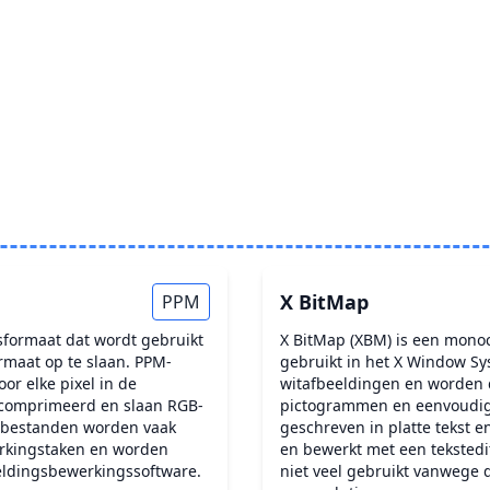
X BitMap
PPM
sformaat dat wordt gebruikt
X BitMap (XBM) is een mono
rmaat op te slaan. PPM-
gebruikt in het X Window S
or elke pixel in de
witafbeeldingen en worden 
ecomprimeerd en slaan RGB-
pictogrammen en eenvoudig
M-bestanden worden vaak
geschreven in platte tekst
erkingstaken en worden
en bewerkt met een tekstedi
eldingsbewerkingssoftware.
niet veel gebruikt vanwege 