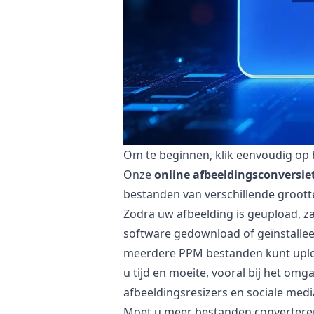
Om te beginnen, klik eenvoudig op h
Onze
online afbeeldingsconversie
bestanden van verschillende groott
Zodra uw afbeelding is geüpload, z
software gedownload of geïnstallee
meerdere PPM bestanden kunt uploa
u tijd en moeite, vooral bij het om
afbeeldingsresizers en sociale medi
Moet u meer bestanden convertere