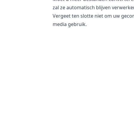
zal ze automatisch blijven verwerke
Vergeet ten slotte niet om uw geco
media gebruik.
Is het veilig om PPM bestanden naa
Onze
online afbeeldingsconverter
blijft onveranderd op uw telefoon, t
geconverteerde bestand niet aan u
Bovendien hebben onze servers geen
plaatsvindt. Dit helpt uw gevoelige
server worden opgeslagen of via he
productafbeeldingen of persoonlijk