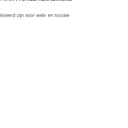
seerd zijn voor web- en sociale
w bestanden. Uw originele bestand
het origineel als het
rking op uw eigen apparaat
maken dat uw bestanden op onze
et converteren van gevoelige