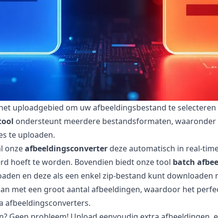
et uploadgebied om uw afbeeldingsbestand te selecteren of
tool
ondersteunt meerdere bestandsformaten, waaronder PP
es te uploaden.
al onze
afbeeldingsconverter
deze automatisch in real-tim
rd hoeft te worden. Bovendien biedt onze tool
batch afbe
den en deze als een enkel zip-bestand kunt downloaden na
gaan met een groot aantal afbeeldingen, waardoor het perf
a afbeeldingsconverters.
n? Geen probleem! Upload eenvoudig extra afbeeldingen, 