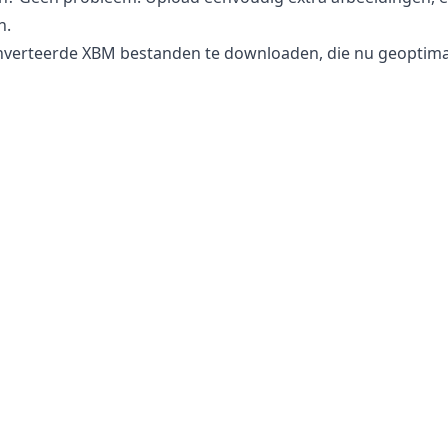
n.
nverteerde XBM bestanden te downloaden, die nu geoptimali
r XBM te converteren?
is volledig veilig te gebruiken voor het converteren van u
ablet of computer. Dit betekent dat u kunt terugkeren naar 
w behoeften voldoet.
 toegang tot uw afbeeldingen of foto’s, omdat alle verwe
 informatie veilig te houden. U hoeft zich geen zorgen te 
t internet worden verzonden, wat het perfect maakt voor h
e fotografieafbeeldingen.
© 2025
Ekpic
. Alle Rechten Voorbehouden.
Privacybeleid