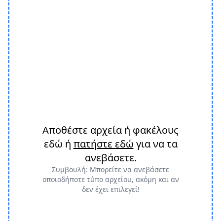
Αποθέστε αρχεία ή φακέλους
εδώ ή
πατήστε εδώ
για να τα
ανεβάσετε.
Συμβουλή: Μπορείτε να ανεβάσετε
οποιοδήποτε τύπο αρχείου, ακόμη και αν
δεν έχει επιλεγεί!