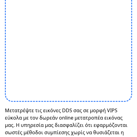
Μετατρέψτε τις εικόνες DDS σας σε μορφή VIPS
εύκολα με τον δωρεάν online μετατροπέα εικόνας
μας. Η υπηρεσία μας διασφαλίζει ότι εφαρμόζονται
σωστές μέθοδοι συμπίεσης χωρίς να θυσιάζεται η