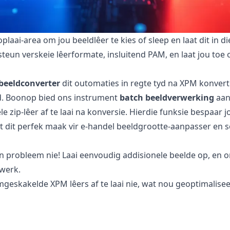
plaai-area om jou beeldlêer te kies of sleep en laat dit in d
eun verskeie lêerformate, insluitend PAM, en laat jou toe 
beeldconverter
dit outomaties in regte tyd na XPM konvert
rd. Boonop bied ons instrument
batch beeldverwerking
aan,
ele zip-lêer af te laai na konversie. Hierdie funksie bespaar 
at dit perfek maak vir e-handel beeldgrootte-aanpasser en 
n probleem nie! Laai eenvoudig addisionele beelde op, en 
werk.
eskakelde XPM lêers af te laai nie, wat nou geoptimaliseer
e konverteer?
temal veilig om te gebruik vir die konversie van jou lêers. Jo