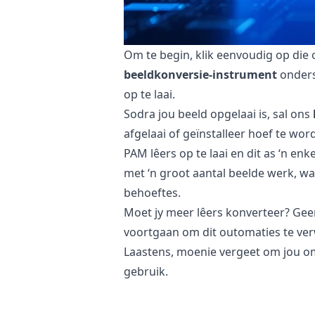
Om te begin, klik eenvoudig op die o
beeldkonversie-instrument
onderst
op te laai.
Sodra jou beeld opgelaai is, sal ons
afgelaai of geïnstalleer hoef te wo
PAM lêers op te laai en dit as ‘n enk
met ‘n groot aantal beelde werk, w
behoeftes.
Moet jy meer lêers konverteer? Gee
voortgaan om dit outomaties te ver
Laastens, moenie vergeet om jou omg
gebruik.
Is dit veilig om PAM lêers na XPM t
Ons
aanlyn beeldconverter
is heel