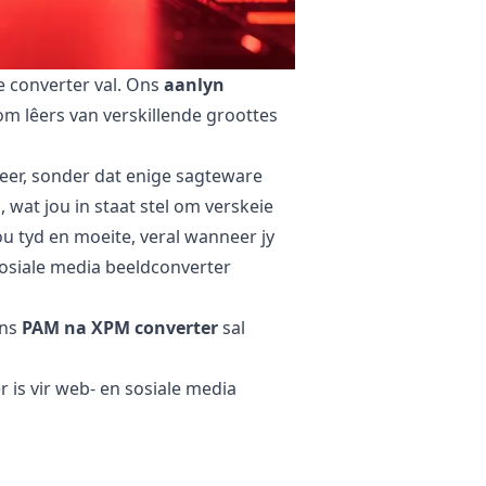
ie converter val. Ons
aanlyn
om lêers van verskillende groottes
eer, sonder dat enige sagteware
 wat jou in staat stel om verskeie
jou tyd en moeite, veral wanneer jy
sosiale media beeldconverter
ons
PAM na XPM converter
sal
 is vir web- en sosiale media
u oorspronklike lêer bly