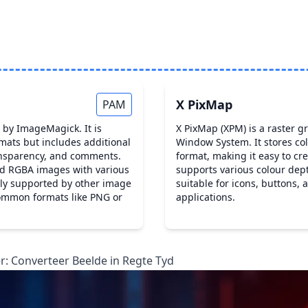
X PixMap
PAM
 by ImageMagick. It is
X PixMap (XPM) is a raster g
mats but includes additional
Window System. It stores co
ansparency, and comments.
format, making it easy to c
and RGBA images with various
supports various colour dep
ely supported by other image
suitable for icons, buttons,
ommon formats like PNG or
applications.
: Converteer Beelde in Regte Tyd