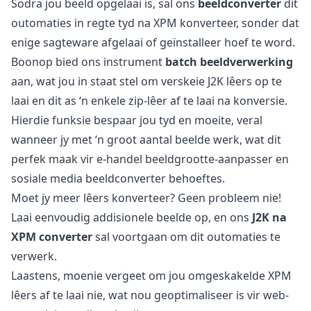
Sodra jou beeld opgelaai is, sal ons
beeldconverter
dit
outomaties in regte tyd na XPM konverteer, sonder dat
enige sagteware afgelaai of geïnstalleer hoef te word.
Boonop bied ons instrument
batch beeldverwerking
aan, wat jou in staat stel om verskeie J2K lêers op te
laai en dit as ‘n enkele zip-lêer af te laai na konversie.
Hierdie funksie bespaar jou tyd en moeite, veral
wanneer jy met ‘n groot aantal beelde werk, wat dit
perfek maak vir e-handel beeldgrootte-aanpasser en
sosiale media beeldconverter behoeftes.
Moet jy meer lêers konverteer? Geen probleem nie!
Laai eenvoudig addisionele beelde op, en ons
J2K na
XPM converter
sal voortgaan om dit outomaties te
verwerk.
Laastens, moenie vergeet om jou omgeskakelde XPM
lêers af te laai nie, wat nou geoptimaliseer is vir web-