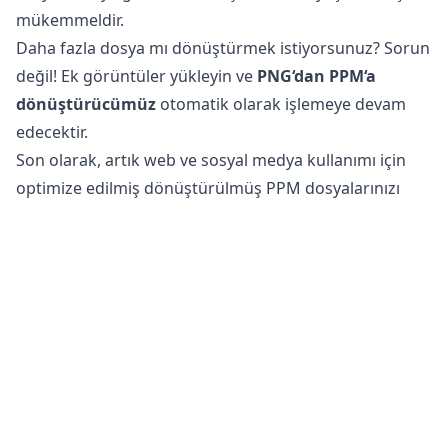
mükemmeldir.
Daha fazla dosya mı dönüştürmek istiyorsunuz? Sorun
değil! Ek görüntüler yükleyin ve
PNG‘dan PPM‘a
dönüştürücümüz
otomatik olarak işlemeye devam
edecektir.
Son olarak, artık web ve sosyal medya kullanımı için
optimize edilmiş dönüştürülmüş PPM dosyalarınızı
indirmeyi unutmayın.
PNG dosyalarını PPM formatına dönüştürmek güvenli
mi?
Çevrimiçi görüntü dönüştürücümüz
, dosyalarınızı
dönüştürmek için tamamen güvenlidir. Orijinal
dosyanız telefonunuzda, tabletinizde veya
bilgisayarınızda değişmeden kalır. Bu, dönüştürülmüş
dosya ihtiyaçlarınızı karşılamıyorsa orijinaline geri
dönebilirsiniz anlamına gelir.