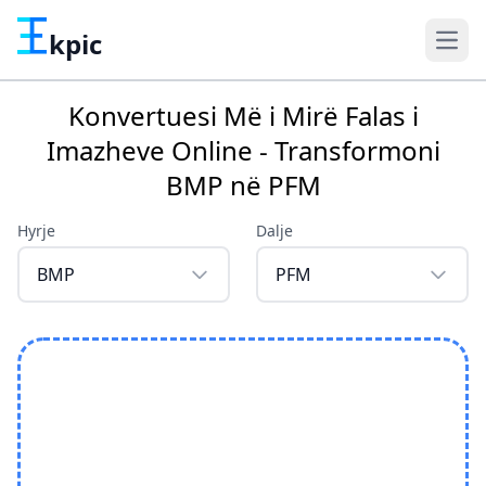
kpic
Konvertuesi Më i Mirë Falas i
Imazheve Online - Transformoni
BMP në PFM
Hyrje
Dalje
BMP
PFM