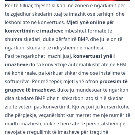
Për të filluar, thjesht klikoni në zonën e ngarkimit për
të zgjedhur skedarin tuaj të imazhit ose tërhiqni dhe
lëshoni atë në konvertues.
Mjeti ynë online për
konvertimin e imazheve
mbështet formate të
shumta skedari, duke përfshirë BMP, dhe ju lejon të
ngarkoni skedarë të ndryshëm në madhësi.
Pasi të ngarkohet imazhi juaj,
konvertuesi ynë i
imazheve
do ta konvertojë automatikisht atë në PFM
në kohë reale, pa kërkuar shkarkime ose instalime të
softuerëve. Për më tepër, mjeti ynë ofron
procesim të
grupeve të imazheve
, duke ju mundësuar të ngarkoni
disa skedarë BMP dhe t’i shkarkoni ato si një skedar
zip të vetëm pas konvertimit. Kjo veçori ju kursen kohë
dhe përpjekje, veçanërisht kur merret me një numër të
madh imazhesh, duke e bërë atë të përshtatshëm për
nevojat e rregullimit të imazheve për tregtinë