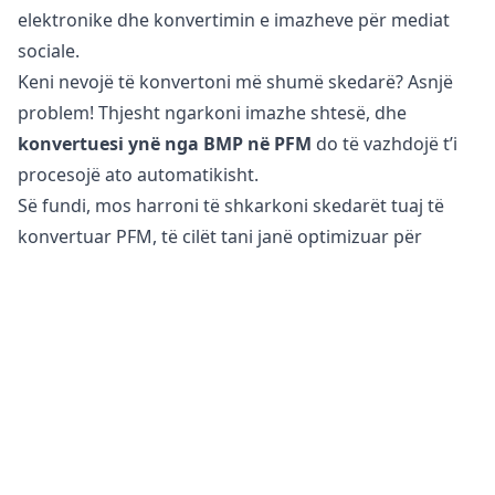
elektronike dhe konvertimin e imazheve për mediat
sociale.
Keni nevojë të konvertoni më shumë skedarë? Asnjë
problem! Thjesht ngarkoni imazhe shtesë, dhe
konvertuesi ynë nga BMP në PFM
do të vazhdojë t’i
procesojë ato automatikisht.
Së fundi, mos harroni të shkarkoni skedarët tuaj të
konvertuar PFM, të cilët tani janë optimizuar për
përdorim në web dhe në mediat sociale.
A është e sigurt të konvertoni skedarët BMP në PFM?
Konvertuesi ynë online i imazheve
është plotësisht i
sigurt për t’u përdorur për konvertimin e skedarëve
tuaj. Skedari juaj origjinal mbetet i pandryshuar në
telefonin, tabletin ose kompjuterin tuaj. Kjo do të thotë
se mund të ktheheni në origjinal nëse skedari i
konvertuar nuk përmbush nevojat tuaja.