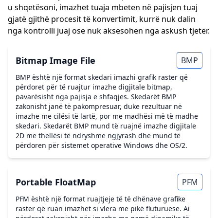
u shqetësoni, imazhet tuaja mbeten në pajisjen tuaj
gjatë gjithë procesit të konvertimit, kurrë nuk dalin
nga kontrolli juaj ose nuk aksesohen nga askush tjetër.
Bitmap Image File
BMP
BMP është një format skedari imazhi grafik raster që
përdoret për të ruajtur imazhe digjitale bitmap,
pavarësisht nga pajisja e shfaqjes. Skedarët BMP
zakonisht janë të pakompresuar, duke rezultuar në
imazhe me cilësi të lartë, por me madhësi më të madhe
skedari. Skedarët BMP mund të ruajnë imazhe digjitale
2D me thellësi të ndryshme ngjyrash dhe mund të
përdoren për sistemet operative Windows dhe OS/2.
Portable FloatMap
PFM
PFM është një format ruajtjeje të të dhënave grafike
raster që ruan imazhet si vlera me pikë fluturuese. Ai