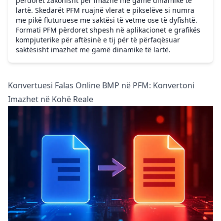
përdoret zakonisht për imazhe me gamë dinamike të
lartë. Skedarët PFM ruajnë vlerat e pikselëve si numra
me pikë fluturuese me saktësi të vetme ose të dyfishtë.
Formati PFM përdoret shpesh në aplikacionet e grafikës
kompjuterike për aftësinë e tij për të përfaqësuar
saktësisht imazhet me gamë dinamike të lartë.
Konvertuesi Falas Online BMP në PFM: Konvertoni
Imazhet në Kohë Reale