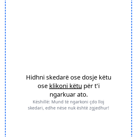
Hidhni skedarë ose dosje këtu
ose
klikoni këtu
për t'i
ngarkuar ato.
Këshillë: Mund të ngarkoni çdo lloj
skedari, edhe nëse nuk është zgjedhur!