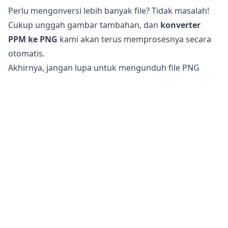
Perlu mengonversi lebih banyak file? Tidak masalah!
Cukup unggah gambar tambahan, dan
konverter
PPM ke PNG
kami akan terus memprosesnya secara
otomatis.
Akhirnya, jangan lupa untuk mengunduh file PNG
yang telah Anda konversi, yang kini telah dioptimalkan
untuk penggunaan web dan media sosial.
Apakah aman untuk mengonversi file PPM ke PNG?
Konverter gambar online
kami sepenuhnya aman
digunakan untuk mengonversi file Anda. File asli Anda
tetap tidak berubah di ponsel, tablet, atau komputer
Anda. Ini berarti Anda dapat kembali ke file asli jika file
yang dikonversi tidak memenuhi kebutuhan Anda.
Selain itu, server kami tidak mengakses gambar atau
foto Anda karena semua pemrosesan terjadi di
perangkat Anda sendiri. Ini membantu menjaga