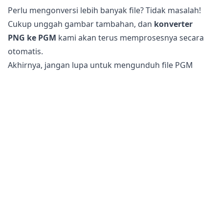
Perlu mengonversi lebih banyak file? Tidak masalah!
Cukup unggah gambar tambahan, dan
konverter
PNG ke PGM
kami akan terus memprosesnya secara
otomatis.
Akhirnya, jangan lupa untuk mengunduh file PGM
yang telah Anda konversi, yang kini telah dioptimalkan
untuk penggunaan web dan media sosial.
Apakah aman untuk mengonversi file PNG ke PGM?
Konverter gambar online
kami sepenuhnya aman
digunakan untuk mengonversi file Anda. File asli Anda
tetap tidak berubah di ponsel, tablet, atau komputer
Anda. Ini berarti Anda dapat kembali ke file asli jika file
yang dikonversi tidak memenuhi kebutuhan Anda.
Selain itu, server kami tidak mengakses gambar atau
foto Anda karena semua pemrosesan terjadi di
perangkat Anda sendiri. Ini membantu menjaga