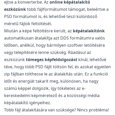
ejtse a konverterbe. Az
online képátalakító
eszközünk
több fájlformátumot támogat, beleértve a
PSD formátumot is, és lehetővé teszi különböző
méretű fájlok feltöltését.
Miután a képe feltöltésre került, az
képátalakítónk
automatikusan átalakítja azt DDS formátumra valós
időben, anélkül, hogy bármilyen szoftver letöltésére
vagy telepítésére lenne szükség. Ráadásul az
eszközünk
tömeges képfeldolgozást
kínál, lehetővé
téve, hogy több PSD fájlt töltsön fel, és azokat egyetlen
zip fájlban tölthesse le az átalakítás után. Ez a funkció
időt és energiát takarít meg, különösen, ha nagy
számú képpel dolgozik, így tökéletes az e-
kereskedelmi képméretező és a közösségi média
képátalakító igényeihez.
Több fájl átalakítására van szüksége? Nincs probléma!