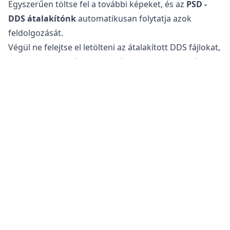
Egyszerűen töltse fel a további képeket, és az
PSD -
DDS átalakítónk
automatikusan folytatja azok
feldolgozását.
Végül ne felejtse el letölteni az átalakított DDS fájlokat,
amelyek most már optimalizálva vannak webes és
közösségi média használatra.
Biztonságos a PSD fájlok DDS formátumra való
átalakítása?
Az
online képátalakítónk
teljesen biztonságos a
fájlok átalakításához. Az eredeti fájl változatlan marad
a telefonján, táblagépén vagy számítógépén. Ez azt
jelenti, hogy visszatérhet az eredetihez, ha az
átalakított fájl nem felel meg az igényeinek.
Ezenkívül a szervereink nem férnek hozzá a képeihez,
mivel minden feldolgozás a saját eszközén történik. Ez
segít megőrizni érzékeny információit biztonságban.