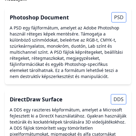
Photoshop Document
PSD
A PSD egy fájlformátum, amelyet az Adobe Photoshop
használ réteges képek mentésére. Támogatja a
különböző színmódokat, beleértve az RGB-t, CMYK-t,
szürkeárnyalatos, monokróm, duotón, Lab színt és
multichannel színt. A PSD fájlok képrétegeket, beállítási
rétegeket, rétegmaszkokat, megjegyzéseket,
fájlinformációkat és egyéb Photoshop-specifikus
elemeket tárolhatnak. Ez a formátum lehetővé teszi a
nem destruktív képszerkesztést és manipulációt.
DirectDraw Surface
DDS
A DDS egy raszteres képformátum, amelyet a Microsoft
fejlesztett ki a DirectX használatához. Gyakran használják
textúrák és kockatérképek tárolására 3D videójátékokhoz.
A DDS fájlok tömörített vagy tömörítetlen
pixelformátumokat, mipmapokat és alfa csatornákat