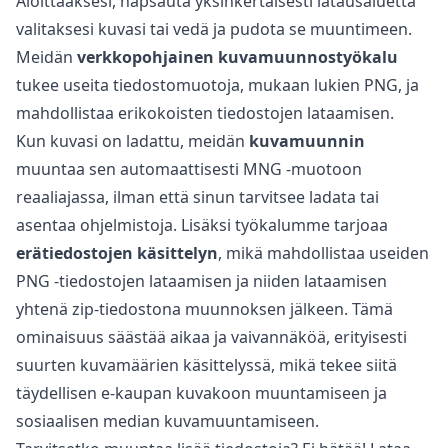
Aloittaaksesi, napsauta yksinkertaisesti latausaluetta
valitaksesi kuvasi tai vedä ja pudota se muuntimeen.
Meidän
verkkopohjainen kuvamuunnostyökalu
tukee useita tiedostomuotoja, mukaan lukien PNG, ja
mahdollistaa erikokoisten tiedostojen lataamisen.
Kun kuvasi on ladattu, meidän
kuvamuunnin
muuntaa sen automaattisesti MNG -muotoon
reaaliajassa, ilman että sinun tarvitsee ladata tai
asentaa ohjelmistoja. Lisäksi työkalumme tarjoaa
erätiedostojen käsittelyn
, mikä mahdollistaa useiden
PNG -tiedostojen lataamisen ja niiden lataamisen
yhtenä zip-tiedostona muunnoksen jälkeen. Tämä
ominaisuus säästää aikaa ja vaivannäköä, erityisesti
suurten kuvamäärien käsittelyssä, mikä tekee siitä
täydellisen e-kaupan kuvakoon muuntamiseen ja
sosiaalisen median kuvamuuntamiseen.