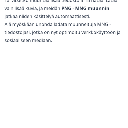
Tarvitsetko muuntaa lisää tiedostoja? Ei hätää! Lataa
vain lisää kuvia, ja meidän
PNG - MNG muunnin
jatkaa niiden käsittelyä automaattisesti.
Älä myöskään unohda ladata muunneltuja MNG -
tiedostojasi, jotka on nyt optimoitu verkkokäyttöön ja
sosiaaliseen mediaan.
Onko turvallista muuntaa PNG -tiedostoja MNG -
muotoon?
Meidän
verkkopohjainen kuvamuunnin
on täysin
turvallinen käyttää tiedostojesi muuntamiseen.
Alkuperäinen tiedostosi pysyy muuttumattomana
puhelimellasi, tabletillasi tai tietokoneellasi. Tämä
tarkoittaa, että voit palata alkuperäiseen tiedostoon,
jos muunneltu tiedosto ei täytä tarpeitasi.
Lisäksi palvelimemme eivät pääse käsiksi kuviisi tai
valokuviisi, koska kaikki käsittely tapahtuu omalla