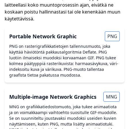
laitteellasi koko muuntoprosessin ajan, eivätkä ne
koskaan poistu hallinnastasi tai ole kenenkään muun
käytettävissä.
Portable Network Graphic
PNG
PNG on rasterigrafiikkatietojen tallennusmuoto, joka
käyttää häviötöntä pakkausalgoritmia Deflate. PNG
luotiin ilmaiseksi muodoksi korvaamaan GIF. PNG tukee
kolmea päätyyppiä rasterikuvista: harmaasävykuva, väri-
indeksoitu kuva ja värikuva. PNG-muoto tallentaa
graafista tietoa pakatussa muodossa.
Multiple-image Network Graphics
MNG
MNG on grafiikkatiedostomuoto, joka tukee animaatiota
ja on voimakkaampi vaihtoehto suositulle GIF-muodolle.
Se on suunniteltu joustavaksi muodoksi useiden kuvien
näyttämiseen, kuten PNG, mutta lisätty animaatiotuki.