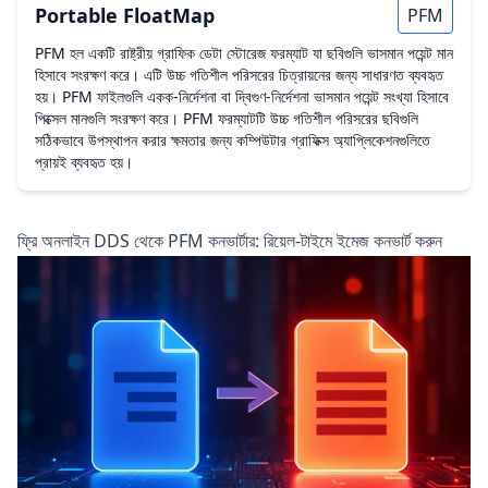
Portable FloatMap
PFM
PFM হল একটি রাষ্ট্রীয় গ্রাফিক ডেটা স্টোরেজ ফরম্যাট যা ছবিগুলি ভাসমান পয়েন্ট মান
হিসাবে সংরক্ষণ করে। এটি উচ্চ গতিশীল পরিসরের চিত্রায়নের জন্য সাধারণত ব্যবহৃত
হয়। PFM ফাইলগুলি একক-নির্দেশনা বা দ্বিগুণ-নির্দেশনা ভাসমান পয়েন্ট সংখ্যা হিসাবে
পিক্সেল মানগুলি সংরক্ষণ করে। PFM ফরম্যাটটি উচ্চ গতিশীল পরিসরের ছবিগুলি
সঠিকভাবে উপস্থাপন করার ক্ষমতার জন্য কম্পিউটার গ্রাফিক্স অ্যাপ্লিকেশনগুলিতে
প্রায়ই ব্যবহৃত হয়।
ফ্রি অনলাইন DDS থেকে PFM কনভার্টার: রিয়েল-টাইমে ইমেজ কনভার্ট করুন