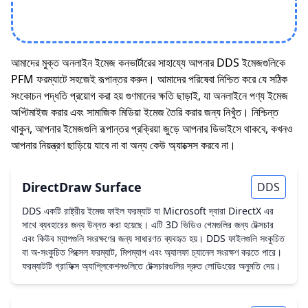
আমাদের মুক্ত অনলাইন ইমেজ কনভার্টারের সাহায্যে আপনার DDS ইমেজগুলিকে
PFM ফরম্যাটে সহজেই রূপান্তর করুন। আমাদের পরিষেবা নিশ্চিত করে যে সঠিক
সংকোচন পদ্ধতি প্রয়োগ করা হয় গুণমানের ক্ষতি ছাড়াই, যা অনলাইনে পণ্য ইমেজ
অপ্টিমাইজ করার এবং সামাজিক মিডিয়া ইমেজ তৈরি করার জন্য নিখুঁত। নিশ্চিন্ত
থাকুন, আপনার ইমেজগুলি রূপান্তর প্রক্রিয়া জুড়ে আপনার ডিভাইসে থাকবে, কখনও
আপনার নিয়ন্ত্রণ ছাড়িয়ে যাবে না বা অন্য কেউ অ্যাক্সেস করবে না।
DirectDraw Surface
DDS
DDS একটি রাষ্ট্রীয় ইমেজ ফাইল ফরম্যাট যা Microsoft দ্বারা DirectX এর
সাথে ব্যবহারের জন্য উন্নত করা হয়েছে। এটি 3D ভিডিও গেমগুলির জন্য টেক্সচার
এবং কিউব ম্যাপগুলি সংরক্ষণের জন্য সাধারণত ব্যবহৃত হয়। DDS ফাইলগুলি সংকুচিত
বা অ-সংকুচিত পিক্সেল ফরম্যাট, মিপম্যাপ এবং অ্যালফা চ্যানেল সংরক্ষণ করতে পারে।
ফরম্যাটটি গ্রাফিক্স অ্যাপ্লিকেশনগুলিতে টেক্সচারগুলির দ্রুত লোডিংয়ের অনুমতি দেয়।