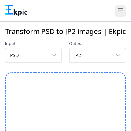
kpic
Transform PSD to JP2 images | Ekpic
Input
Output
PSD
JP2