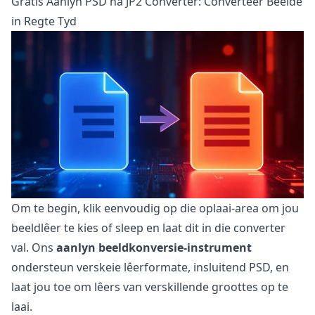
Gratis Aanlyn PSD na JP2 Converter: Converteer Beelde
in Regte Tyd
Om te begin, klik eenvoudig op die oplaai-area om jou
beeldlêer te kies of sleep en laat dit in die converter
val. Ons
aanlyn beeldkonversie-instrument
ondersteun verskeie lêerformate, insluitend PSD, en
laat jou toe om lêers van verskillende groottes op te
laai.