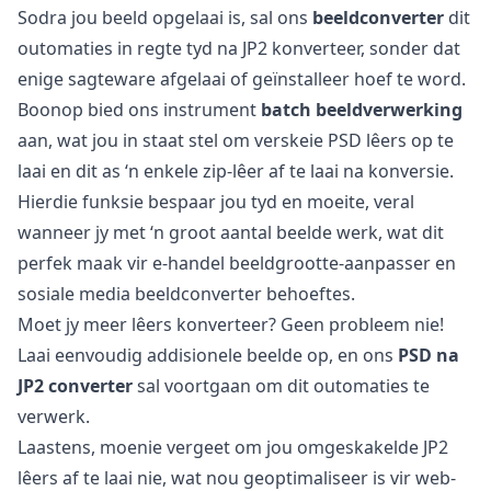
Sodra jou beeld opgelaai is, sal ons
beeldconverter
dit
outomaties in regte tyd na JP2 konverteer, sonder dat
enige sagteware afgelaai of geïnstalleer hoef te word.
Boonop bied ons instrument
batch beeldverwerking
aan, wat jou in staat stel om verskeie PSD lêers op te
laai en dit as ‘n enkele zip-lêer af te laai na konversie.
Hierdie funksie bespaar jou tyd en moeite, veral
wanneer jy met ‘n groot aantal beelde werk, wat dit
perfek maak vir e-handel beeldgrootte-aanpasser en
sosiale media beeldconverter behoeftes.
Moet jy meer lêers konverteer? Geen probleem nie!
Laai eenvoudig addisionele beelde op, en ons
PSD na
JP2 converter
sal voortgaan om dit outomaties te
verwerk.
Laastens, moenie vergeet om jou omgeskakelde JP2
lêers af te laai nie, wat nou geoptimaliseer is vir web-